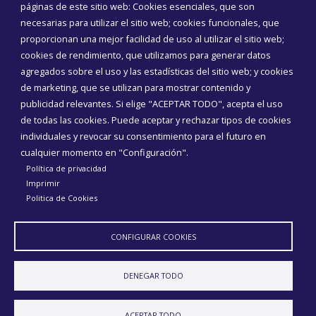
páginas de este sitio web: Cookies esenciales, que son
necesarias para utilizar el sitio web; cookies funcionales, que
proporcionan una mejor facilidad de uso al utilizar el sitio web;
cookies de rendimiento, que utilizamos para generar datos
agregados sobre el uso y las estadísticas del sitio web; y cookies
de marketing, que se utilizan para mostrar contenido y
publicidad relevantes. Si elige "ACEPTAR TODO", acepta el uso
de todas las cookies. Puede aceptar y rechazar tipos de cookies
individuales y revocar su consentimiento para el futuro en
cualquier momento en "Configuración".
Política de privacidad
Imprimir
Aviso Legal
Política de privacidad
Política de Cookies
Politica de Cookies
Declaración de accesibilidad
Diputación de Burgos
CONFIGURAR COOKIES
DENEGAR TODO
ACEPTAR TODO