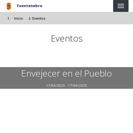
Pasar
Fuentenebro
al
contenido
Inicio
Eventos
principal
Eventos
Envejecer en el Pueblo
17/04/2025 - 17/04/2025